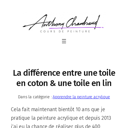
Aller
au
contenu
La différence entre une toile
en coton & une toile en lin
Dans la catégorie :
Apprendre la peinture acrylique
Cela fait maintenant bientôt 10 ans que je
pratique la peinture acrylique et depuis 2013
j’ai eu la chance de réaliser plus de 400