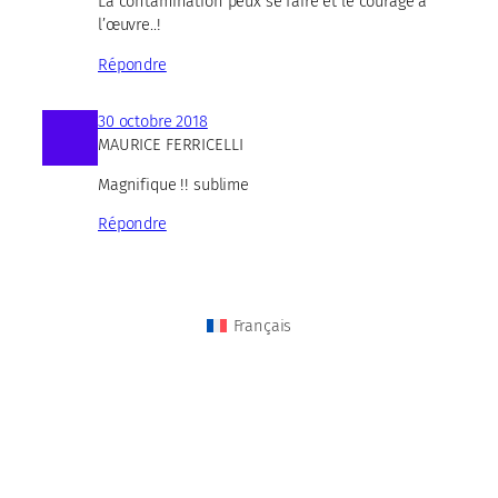
La contamination peux se faire et le courage à
l’œuvre..!
Répondre
30 octobre 2018
MAURICE FERRICELLI
Magnifique !! sublime
Répondre
Français