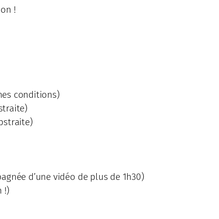
on !
nes conditions)
traite)
bstraite)
mpagnée d’une vidéo de plus de 1h30)
 !)