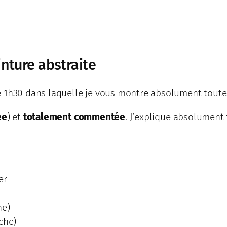
inture abstraite
 1h30 dans laquelle je vous montre absolument toutes
ée
) et
totalement commentée
. J’explique absolument t
er
he)
che)