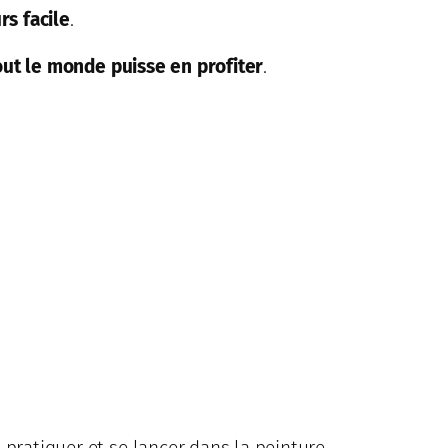
rs facile
.
tout le monde puisse en profiter
.
pratiquer et se lancer dans la peinture