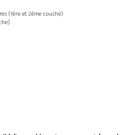
ures (1ère et 2ème couche)
che)