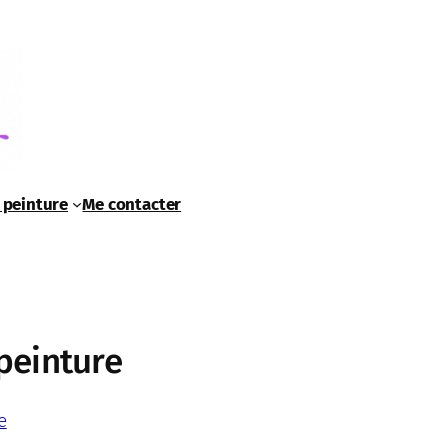
 peinture
Me contacter
peinture
e