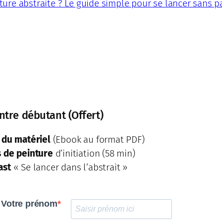
ture abstraite ? Le guide simple pour se lancer sans 
ntre débutant (Offert)
 du matériel
(Ebook au format PDF)
s de peinture
d’initiation (58 min)
ast
« Se lancer dans l’abstrait »
Votre prénom