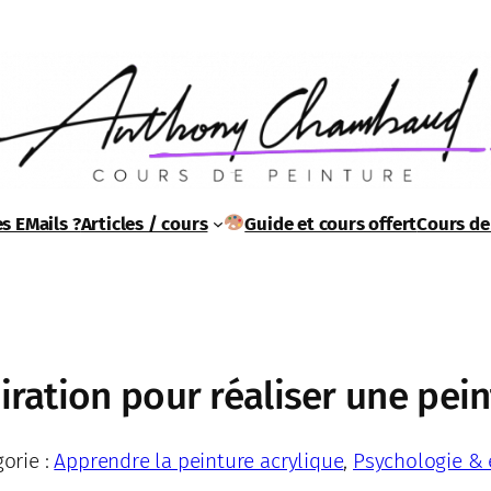
s EMails ?
Articles / cours
Guide et cours offert
Cours de
piration pour réaliser une pein
orie :
Apprendre la peinture acrylique
, 
Psychologie & 